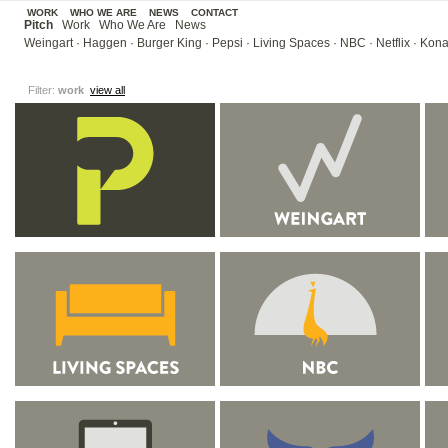
WORK
WHO WE ARE
NEWS
CONTACT
Pitch
Work
Who We Are
News
Weingart
·
Haggen
·
Burger King
·
Pepsi
·
Living Spaces
·
NBC
·
Netflix
·
Kona
Filter:
work
view all