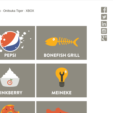
x
·
Onitsuka Tiger
·
XBOX